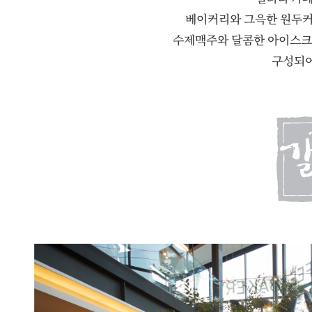
베이커리와 그윽한 원두
수제맥주와 달콤한 아이스크
구성되어