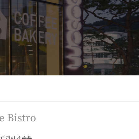
e Bistro
페테리아 소솜은