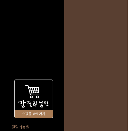
갈릴리농원